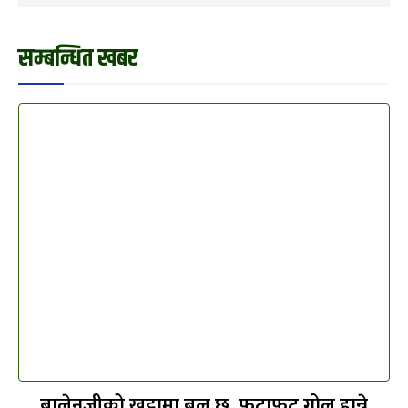
सम्बन्धित खबर
बालेनजीको खुट्टामा बल छ, फटाफट गोल हान्ने