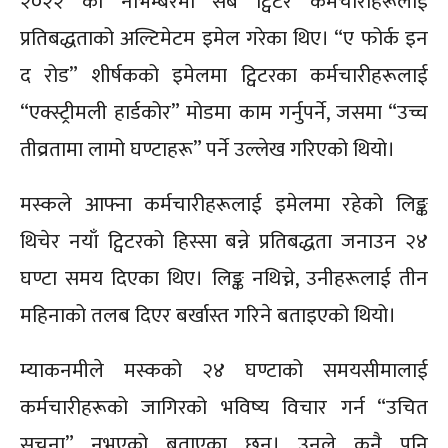
२०२२ को नोभेम्बरमा सबै ट्विटर कर्मचारीहरूलाई
प्रतिबद्धताको अल्टिमेटम इमेल गरेका थिए। “ए फोर्क इन
द रोड” शीर्षकको इमेलमा ट्विटरका कर्मचारीहरूलाई
“एक्स्ट्रीमली हार्डकोर” मोडमा काम गर्नुपर्ने, जसमा “उच्च
तीव्रतामा लामो घण्टाहरू” पर्ने उल्लेख गरिएको थियो।
मस्कले आफ्ना कर्मचारीहरूलाई इमेलमा रहेको लिङ्क
थिचेर नयाँ ट्विटरको हिस्सा बन्ने प्रतिबद्धता जनाउन २४
घण्टा समय दिएका थिए। लिङ्क नथिच्ने, उनीहरूलाई तीन
महिनाको तलब दिएर बर्खास्त गरिने बताइएको थियो।
म्याकनमीले मस्कको २४ घण्टाको समयसीमालाई
कर्मचारीहरूको जागिरको भविष्य विचार गर्न “उचित
सूचना” नभएको बताएका छन्। उनले कुनै पनि