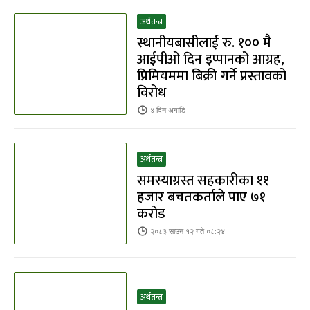
अर्थतन्त्र
स्थानीयबासीलाई रु. १०० मै
आईपीओ दिन इप्पानको आग्रह,
प्रिमियममा बिक्री गर्ने प्रस्तावको
विरोध
४ दिन
अगाडि
अर्थतन्त्र
समस्याग्रस्त सहकारीका ११
हजार बचतकर्ताले पाए ७१
करोड
२०८३ साउन १२ गते ०८:२४
अर्थतन्त्र