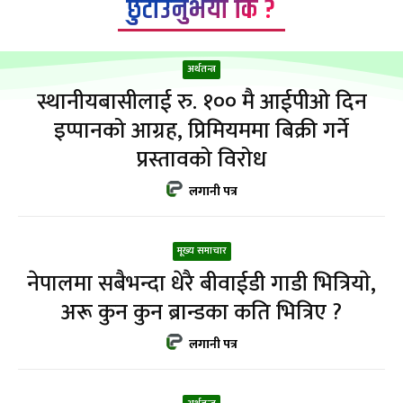
छुटाउनुभयो कि ?
अर्थतन्त्र
स्थानीयबासीलाई रु. १०० मै आईपीओ दिन
इप्पानको आग्रह, प्रिमियममा बिक्री गर्ने
प्रस्तावको विरोध
लगानी पत्र
मूख्य समाचार
नेपालमा सबैभन्दा धेरै बीवाईडी गाडी भित्रियाे,
अरू कुन कुन ब्रान्डका कति भित्रिए ?
लगानी पत्र