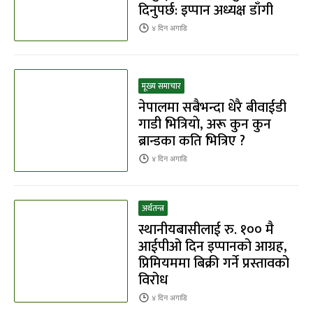
दिनुपर्छ: इप्पान अध्यक्ष डाँगी
४ दिन
अगाडि
मूख्य समाचार
नेपालमा सबैभन्दा धेरै बीवाईडी
गाडी भित्रियाे, अरू कुन कुन
ब्रान्डका कति भित्रिए ?
४ दिन
अगाडि
अर्थतन्त्र
स्थानीयबासीलाई रु. १०० मै
आईपीओ दिन इप्पानको आग्रह,
प्रिमियममा बिक्री गर्ने प्रस्तावको
विरोध
४ दिन
अगाडि