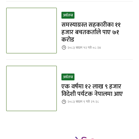
अर्थतन्त्र
समस्याग्रस्त सहकारीका ११
हजार बचतकर्ताले पाए ७१
करोड
२०८३ साउन १२ गते ०८:२४
अर्थतन्त्र
एक वर्षमा १२ लाख ९ हजार
विदेशी पर्यटक नेपालमा आए
२०८३ साउन ९ गते २१:२८