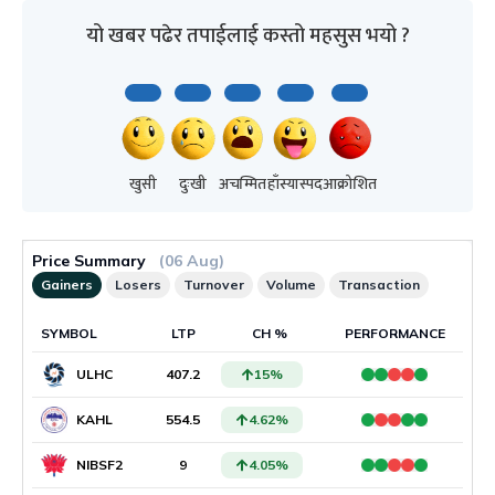
यो खबर पढेर तपाईलाई कस्तो महसुस भयो ?
खुसी
दुःखी
अचम्मित
हाँस्यास्पद
आक्रोशित