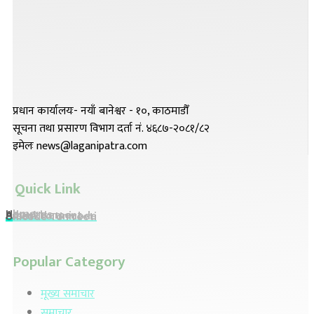
प्रधान कार्यालयः- नयाँ बानेश्वर - १०, काठमाडौँ
सूचना तथा प्रसारण विभाग दर्ता नं. ४६८७-२०८१/८२
इमेलः news@laganipatra.com
Quick Link
Home
About Us
Advertisement
Preeti To Unicode
Unicode To Preeti
Popular Category
मूख्य समाचार
समाचार