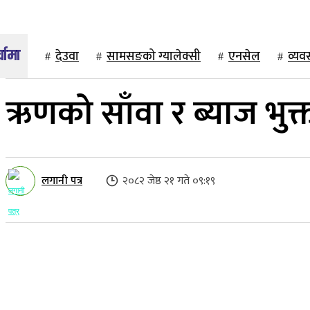
देउवा
सामसङको ग्यालेक्सी
एनसेल
व्यव
ऋणको साँवा र ब्याज भुक्
लगानी पत्र
२०८२ जेष्ठ २१ गते ०९:१९