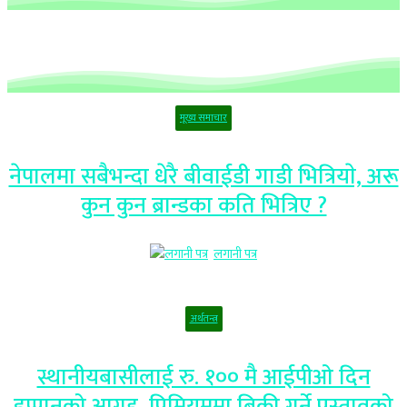
मूख्य समाचार
नेपालमा सबैभन्दा धेरै बीवाईडी गाडी भित्रियाे, अरू
कुन कुन ब्रान्डका कति भित्रिए ?
लगानी पत्र
अर्थतन्त्र
स्थानीयबासीलाई रु. १०० मै आईपीओ दिन
इप्पानको आग्रह, प्रिमियममा बिक्री गर्ने प्रस्तावको