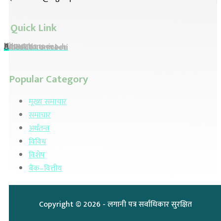
Quick Link
Home
About Us
Advertisement
Preeti To Unicode
Unicode To Preeti
Popular Category
मूख्य समाचार
समाचार
अर्थतन्त्र
विविध
विशेष
बैंक–वित्तीय
Copyright ©
2026
- लगानी पत्र सर्वाधिकार सुरक्षित