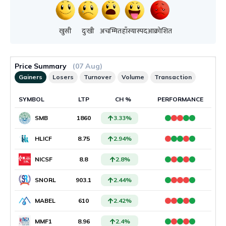
खुसी
दुःखी
अचम्मित
हाँस्यास्पद
आक्रोशित