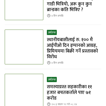
गाडी भित्रियाे, अरू कुन कुन
ब्रान्डका कति भित्रिए ?
४ दिन
अगाडि
अर्थतन्त्र
स्थानीयबासीलाई रु. १०० मै
आईपीओ दिन इप्पानको आग्रह,
प्रिमियममा बिक्री गर्ने प्रस्तावको
विरोध
४ दिन
अगाडि
अर्थतन्त्र
समस्याग्रस्त सहकारीका ११
हजार बचतकर्ताले पाए ७१
करोड
२०८३ साउन १२ गते ०८:२४