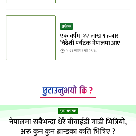
अर्थतन्त्र
एक वर्षमा १२ लाख ९ हजार
विदेशी पर्यटक नेपालमा आए
२०८३ साउन ९ गते २१:२८
छुटाउनुभयो कि ?
मूख्य समाचार
नेपालमा सबैभन्दा धेरै बीवाईडी गाडी भित्रियाे,
अरू कुन कुन ब्रान्डका कति भित्रिए ?