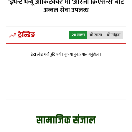
‘इभेन्ट भेन्यू आर्किटेक्चर’ मा ‘आरजी क्रिएसन्स’ बाट
अब्बल सेवा उपलब्ध
ट्रेन्डिङ
२४ घण्टा
यो साता
यो महिना
डेटा लोड गर्दा त्रुटि भयो। कृपया पुन: प्रयास गर्नुहोला।
सामाजिक संजाल