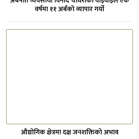
अर्बपति व्यवसायी विनोद चौधरीको वाईवाईले एक
वर्षमा ११ अर्बकाे व्यापार गर्याे
औद्योगिक क्षेत्रमा दक्ष जनशक्तिको अभाव