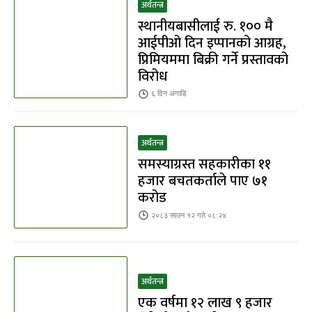
अर्थतन्त्र
स्थानीयबासीलाई रु. १०० मै
आईपीओ दिन इप्पानको आग्रह,
प्रिमियममा बिक्री गर्ने प्रस्तावको
विरोध
६ दिन
अगाडि
अर्थतन्त्र
समस्याग्रस्त सहकारीका ११
हजार बचतकर्ताले पाए ७१
करोड
२०८३ साउन १२ गते ०८:२४
अर्थतन्त्र
एक वर्षमा १२ लाख ९ हजार