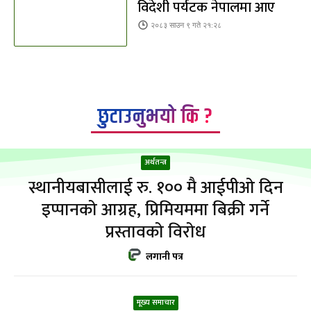
विदेशी पर्यटक नेपालमा आए
२०८३ साउन ९ गते २१:२८
छुटाउनुभयो कि ?
अर्थतन्त्र
स्थानीयबासीलाई रु. १०० मै आईपीओ दिन
इप्पानको आग्रह, प्रिमियममा बिक्री गर्ने
प्रस्तावको विरोध
लगानी पत्र
मूख्य समाचार