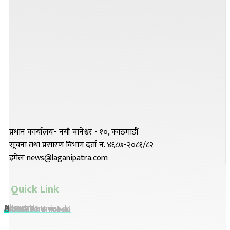
प्रधान कार्यालयः- नयाँ बानेश्वर - १०, काठमाडौँ
सूचना तथा प्रसारण विभाग दर्ता नं. ४६८७-२०८१/८२
इमेलः news@laganipatra.com
Quick Link
Home
About Us
Advertisement
Preeti To Unicode
Unicode To Preeti