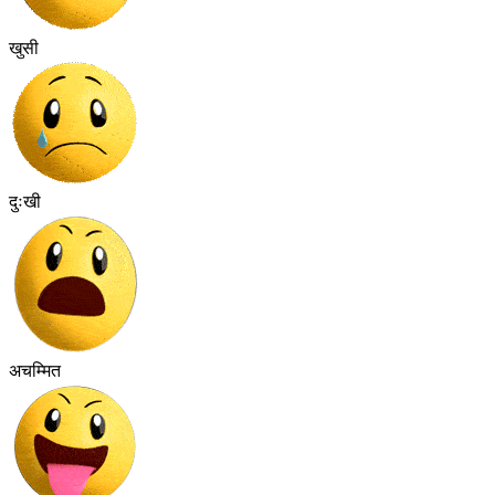
खुसी
दुःखी
अचम्मित