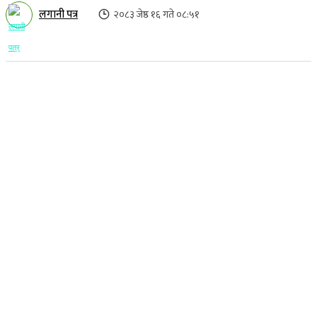
लगानी पत्र
२०८३ जेष्ठ १६ गते ०८:५१