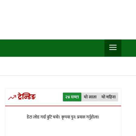
ट्रेन्डिङ
२४ घण्टा
यो साता
यो महिना
डेटा लोड गर्दा त्रुटि भयो। कृपया पुन: प्रयास गर्नुहोला।