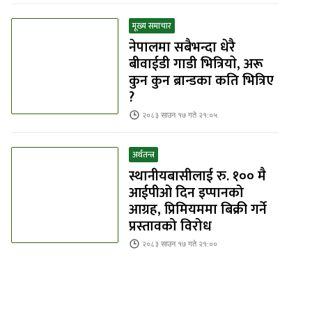
मूख्य समाचार
नेपालमा सबैभन्दा धेरै
बीवाईडी गाडी भित्रियाे, अरू
कुन कुन ब्रान्डका कति भित्रिए
?
२०८३ साउन १७ गते २१:०५
अर्थतन्त्र
स्थानीयबासीलाई रु. १०० मै
आईपीओ दिन इप्पानको
आग्रह, प्रिमियममा बिक्री गर्ने
प्रस्तावको विरोध
२०८३ साउन १७ गते २१:००