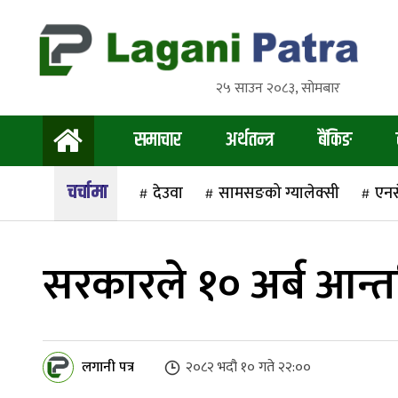
२५ साउन २०८३, सोमबार
समाचार
अर्थतन्त्र
बैंकिङ
देउवा
सामसङको ग्यालेक्सी
एन
सरकारले १० अर्ब आन्
लगानी पत्र
२०८२ भदौ १० गते २२:००