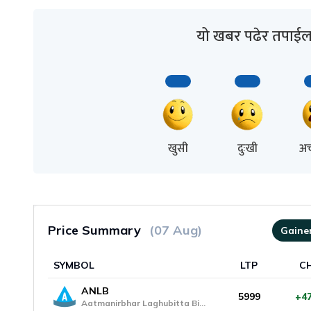
यो खबर पढेर तपाईल
खुसी
दुःखी
अच