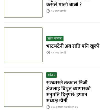
कसले मार्ला बाजी ?
१० घण्टा
अगाडि
उद्योग वाणिज्य
भाटभटेनी अब राति पनि खुल्ने
१० घण्टा
अगाडि
अर्थतन्त्र
सरकारले तत्काल निजी
क्षेत्रलाई विद्युत् व्यापारको
अनुमति दिनुपर्छ: इप्पान
अध्यक्ष डाँगी
२०८३ साउन १७ गते २१:२४