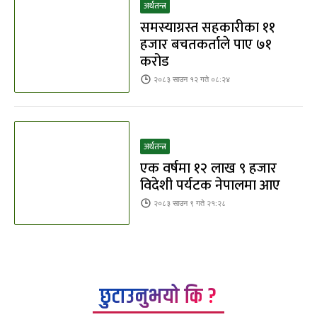
अर्थतन्त्र
समस्याग्रस्त सहकारीका ११
हजार बचतकर्ताले पाए ७१
करोड
२०८३ साउन १२ गते ०८:२४
अर्थतन्त्र
एक वर्षमा १२ लाख ९ हजार
विदेशी पर्यटक नेपालमा आए
२०८३ साउन ९ गते २१:२८
छुटाउनुभयो कि ?