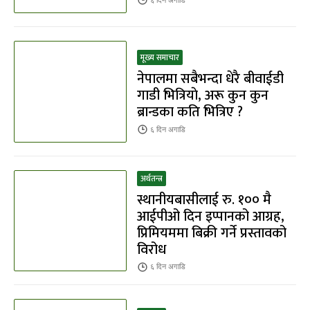
६ दिन
अगाडि
मूख्य समाचार
नेपालमा सबैभन्दा धेरै बीवाईडी
गाडी भित्रियाे, अरू कुन कुन
ब्रान्डका कति भित्रिए ?
६ दिन
अगाडि
अर्थतन्त्र
स्थानीयबासीलाई रु. १०० मै
आईपीओ दिन इप्पानको आग्रह,
प्रिमियममा बिक्री गर्ने प्रस्तावको
विरोध
६ दिन
अगाडि