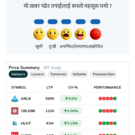
यो खबर पढेर तपाईलाई कस्तो महसुस भयो ?
खुसी
दुःखी
अचम्मित
हाँस्यास्पद
आक्रोशित