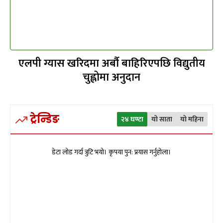
एलपी ग्यास खरिदमा अर्बौ बाहिरिएपछि विद्युतीय
चुह्लोमा अनुदान
ट्रेन्डिङ
२४ घण्टा
यो साता
यो महिना
डेटा लोड गर्दा त्रुटि भयो। कृपया पुन: प्रयास गर्नुहोला।