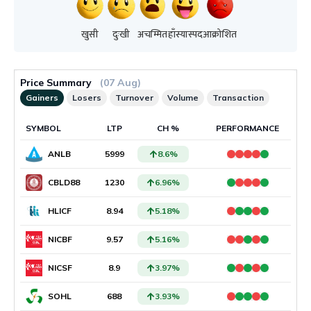
खुसी
दुःखी
अचम्मित
हाँस्यास्पद
आक्रोशित