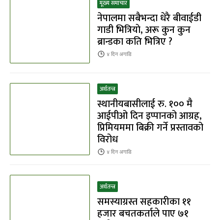
मूख्य समाचार
नेपालमा सबैभन्दा धेरै बीवाईडी
गाडी भित्रियाे, अरू कुन कुन
ब्रान्डका कति भित्रिए ?
४ दिन
अगाडि
अर्थतन्त्र
स्थानीयबासीलाई रु. १०० मै
आईपीओ दिन इप्पानको आग्रह,
प्रिमियममा बिक्री गर्ने प्रस्तावको
विरोध
४ दिन
अगाडि
अर्थतन्त्र
समस्याग्रस्त सहकारीका ११
हजार बचतकर्ताले पाए ७१