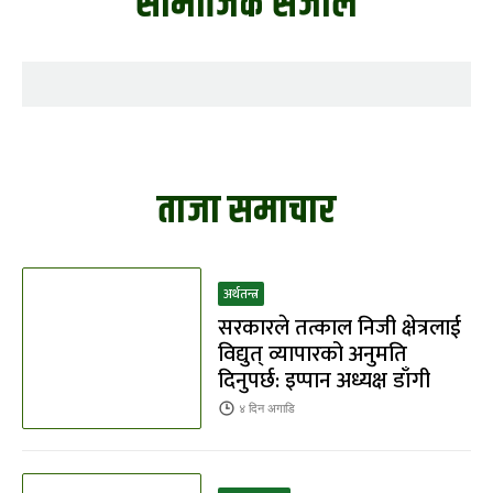
सामाजिक संजाल
ताजा समाचार
अर्थतन्त्र
सरकारले तत्काल निजी क्षेत्रलाई
विद्युत् व्यापारको अनुमति
दिनुपर्छ: इप्पान अध्यक्ष डाँगी
४ दिन
अगाडि