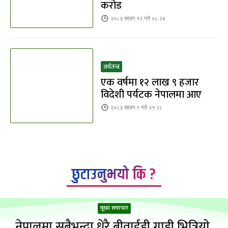
करोड
२०८३ साउन १२ गते ०८:२४
अर्थतन्त्र
एक वर्षमा १२ लाख ९ हजार
विदेशी पर्यटक नेपालमा आए
२०८३ साउन ९ गते २१:२८
छुटाउनुभयो कि ?
मूख्य समाचार
नेपालमा सबैभन्दा धेरै बीवाईडी गाडी भित्रियाे,