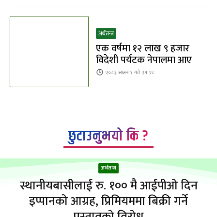
अर्थतन्त्र
एक वर्षमा १२ लाख ९ हजार
विदेशी पर्यटक नेपालमा आए
२०८३ साउन ९ गते २१:२८
छुटाउनुभयो कि ?
अर्थतन्त्र
स्थानीयबासीलाई रु. १०० मै आईपीओ दिन
इप्पानको आग्रह, प्रिमियममा बिक्री गर्ने
प्रस्तावको विरोध