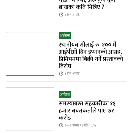
ब्रान्डका कति भित्रिए ?
४ दिन
अगाडि
अर्थतन्त्र
स्थानीयबासीलाई रु. १०० मै
आईपीओ दिन इप्पानको आग्रह,
प्रिमियममा बिक्री गर्ने प्रस्तावको
विरोध
४ दिन
अगाडि
अर्थतन्त्र
समस्याग्रस्त सहकारीका ११
हजार बचतकर्ताले पाए ७१
करोड
२०८३ साउन १२ गते ०८:२४