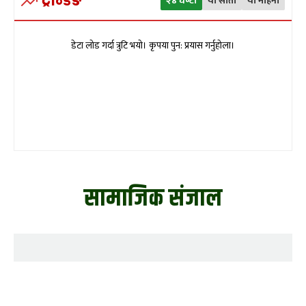
ट्रेन्डिङ
२४ घण्टा
यो साता
यो महिना
डेटा लोड गर्दा त्रुटि भयो। कृपया पुन: प्रयास गर्नुहोला।
सामाजिक संजाल