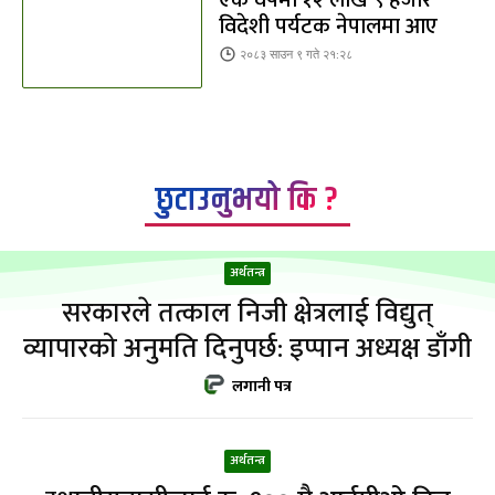
विदेशी पर्यटक नेपालमा आए
२०८३ साउन ९ गते २१:२८
छुटाउनुभयो कि ?
अर्थतन्त्र
सरकारले तत्काल निजी क्षेत्रलाई विद्युत्
व्यापारको अनुमति दिनुपर्छ: इप्पान अध्यक्ष डाँगी
लगानी पत्र
अर्थतन्त्र