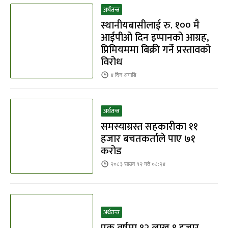
अर्थतन्त्र
स्थानीयबासीलाई रु. १०० मै
आईपीओ दिन इप्पानको आग्रह,
प्रिमियममा बिक्री गर्ने प्रस्तावको
विरोध
४ दिन
अगाडि
अर्थतन्त्र
समस्याग्रस्त सहकारीका ११
हजार बचतकर्ताले पाए ७१
करोड
२०८३ साउन १२ गते ०८:२४
अर्थतन्त्र
एक वर्षमा १२ लाख ९ हजार