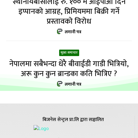
स्थानीयबासीलाई रु. १०० मै आईपीओ दिन
इप्पानको आग्रह, प्रिमियममा बिक्री गर्ने
प्रस्तावको विरोध
लगानी पत्र
मूख्य समाचार
नेपालमा सबैभन्दा धेरै बीवाईडी गाडी भित्रियाे,
अरू कुन कुन ब्रान्डका कति भित्रिए ?
लगानी पत्र
बिजनेस सेन्ट्रल प्रा.लि द्वारा सञ्चालित