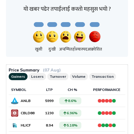
यो खबर पढेर तपाईलाई कस्तो महसुस भयो ?
खुसी
दुःखी
अचम्मित
हाँस्यास्पद
आक्रोशित