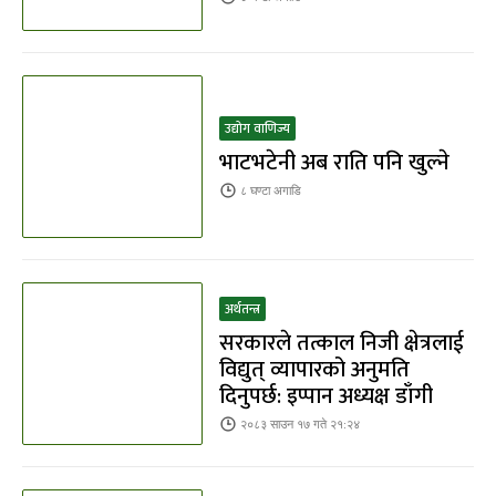
उद्योग वाणिज्य
भाटभटेनी अब राति पनि खुल्ने
८ घण्टा
अगाडि
अर्थतन्त्र
सरकारले तत्काल निजी क्षेत्रलाई
विद्युत् व्यापारको अनुमति
दिनुपर्छ: इप्पान अध्यक्ष डाँगी
२०८३ साउन १७ गते २१:२४