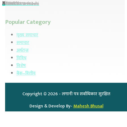
Home
About Us
Advertisement
Preeti To Unicode
Unicode To Preeti
Popular Category
मूख्य समाचार
समाचार
अर्थतन्त्र
विविध
विशेष
बैंक–वित्तीय
Copyright ©
2026
- लगानी पत्र सर्वाधिकार सुरक्षित
Design & Develop By-
Mahesh Bhusal