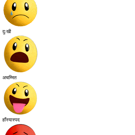
दुःखी
अचम्मित
हाँस्यास्पद