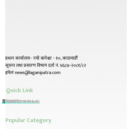
प्रधान कार्यालयः- नयाँ बानेश्वर - १०, काठमाडौँ
सूचना तथा प्रसारण विभाग दर्ता नं. ४६८७-२०८१/८२
इमेलः news@laganipatra.com
Quick Link
Home
About Us
Advertisement
Preeti To Unicode
Unicode To Preeti
Popular Category