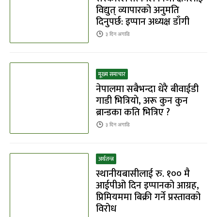
विद्युत् व्यापारको अनुमति
दिनुपर्छ: इप्पान अध्यक्ष डाँगी
३ दिन
अगाडि
मूख्य समाचार
नेपालमा सबैभन्दा धेरै बीवाईडी
गाडी भित्रियाे, अरू कुन कुन
ब्रान्डका कति भित्रिए ?
३ दिन
अगाडि
अर्थतन्त्र
स्थानीयबासीलाई रु. १०० मै
आईपीओ दिन इप्पानको आग्रह,
प्रिमियममा बिक्री गर्ने प्रस्तावको
विरोध