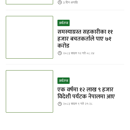
३ दिन
अगाडि
अर्थतन्त्र
समस्याग्रस्त सहकारीका ११
हजार बचतकर्ताले पाए ७१
करोड
२०८३ साउन १२ गते ०८:२४
अर्थतन्त्र
एक वर्षमा १२ लाख ९ हजार
विदेशी पर्यटक नेपालमा आए
२०८३ साउन ९ गते २१:२८