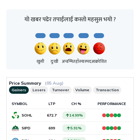
यो खबर पढेर तपाईलाई कस्तो महसुस भयो ?
खुसी
दुःखी
अचम्मित
हाँस्यास्पद
आक्रोशित