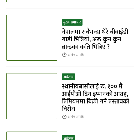
मूख्य समाचार
नेपालमा सबैभन्दा धेरै बीवाईडी
गाडी भित्रियाे, अरू कुन कुन
ब्रान्डका कति भित्रिए ?
३ दिन
अगाडि
अर्थतन्त्र
स्थानीयबासीलाई रु. १०० मै
आईपीओ दिन इप्पानको आग्रह,
प्रिमियममा बिक्री गर्ने प्रस्तावको
विरोध
३ दिन
अगाडि
अर्थतन्त्र