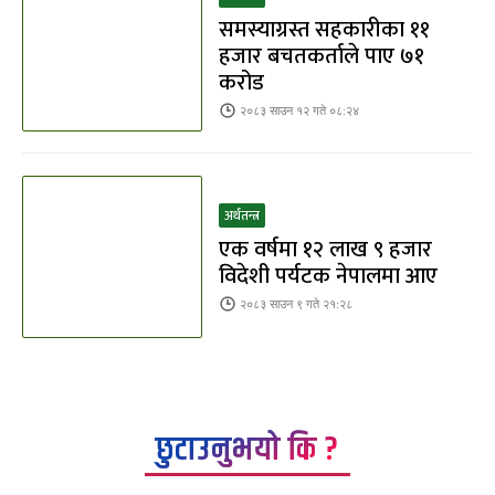
समस्याग्रस्त सहकारीका ११
हजार बचतकर्ताले पाए ७१
करोड
२०८३ साउन १२ गते ०८:२४
अर्थतन्त्र
एक वर्षमा १२ लाख ९ हजार
विदेशी पर्यटक नेपालमा आए
२०८३ साउन ९ गते २१:२८
छुटाउनुभयो कि ?