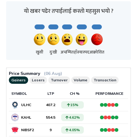
यो खबर पढेर तपाईलाई कस्तो महसुस भयो ?
खुसी
दुःखी
अचम्मित
हाँस्यास्पद
आक्रोशित