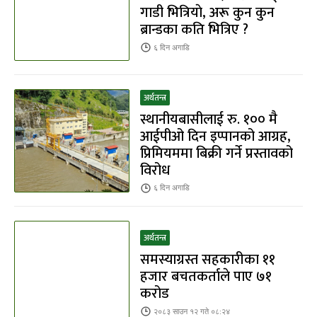
गाडी भित्रियाे, अरू कुन कुन
ब्रान्डका कति भित्रिए ?
६ दिन
अगाडि
अर्थतन्त्र
स्थानीयबासीलाई रु. १०० मै
आईपीओ दिन इप्पानको आग्रह,
प्रिमियममा बिक्री गर्ने प्रस्तावको
विरोध
६ दिन
अगाडि
अर्थतन्त्र
समस्याग्रस्त सहकारीका ११
हजार बचतकर्ताले पाए ७१
करोड
२०८३ साउन १२ गते ०८:२४