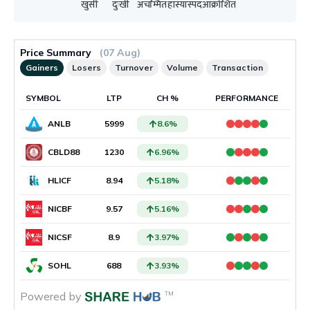
खुसी
दुःखी
अचम्मित
हाँस्यास्पद
आक्रोशित