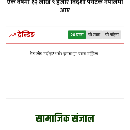
एक वर्षमा १२ लाख ९ हजार विदेशी पर्यटक नेपालमा
आए
ट्रेन्डिङ
२४ घण्टा
यो साता
यो महिना
डेटा लोड गर्दा त्रुटि भयो। कृपया पुन: प्रयास गर्नुहोला।
सामाजिक संजाल