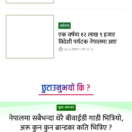
अर्थतन्त्र
एक वर्षमा १२ लाख ९ हजार
विदेशी पर्यटक नेपालमा आए
२०८३ साउन ९ गते २१:२८
छुटाउनुभयो कि ?
मूख्य समाचार
नेपालमा सबैभन्दा धेरै बीवाईडी गाडी भित्रियाे,
अरू कुन कुन ब्रान्डका कति भित्रिए ?