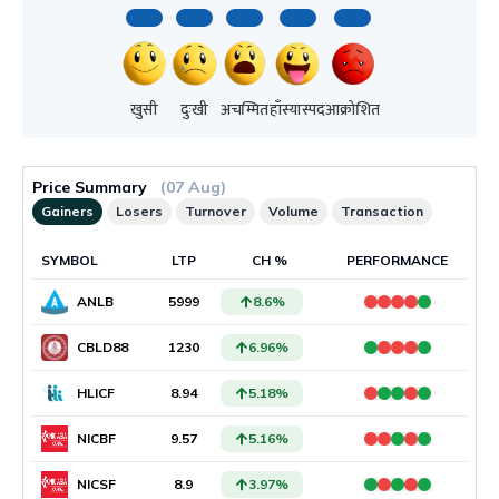
खुसी
दुःखी
अचम्मित
हाँस्यास्पद
आक्रोशित