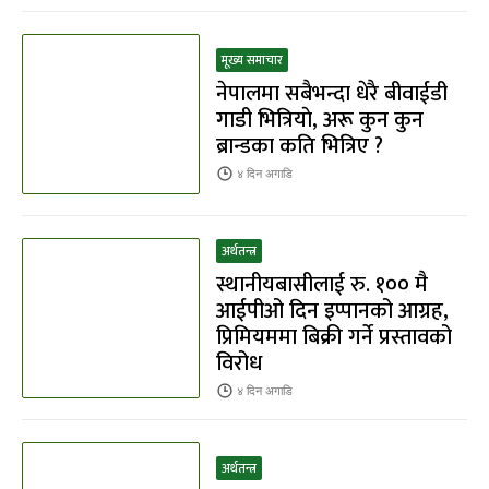
मूख्य समाचार
नेपालमा सबैभन्दा धेरै बीवाईडी
गाडी भित्रियाे, अरू कुन कुन
ब्रान्डका कति भित्रिए ?
४ दिन
अगाडि
अर्थतन्त्र
स्थानीयबासीलाई रु. १०० मै
आईपीओ दिन इप्पानको आग्रह,
प्रिमियममा बिक्री गर्ने प्रस्तावको
विरोध
४ दिन
अगाडि
अर्थतन्त्र