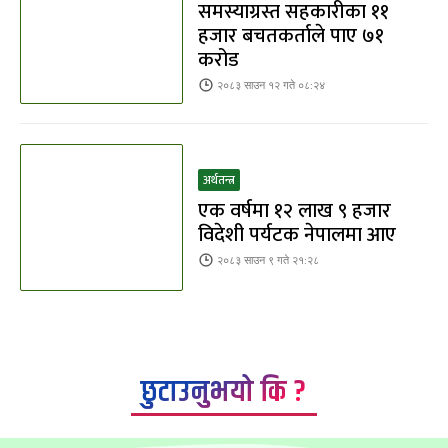
समस्याग्रस्त सहकारीका ११
हजार बचतकर्ताले पाए ७१
करोड
२०८३ साउन १२ गते ०८:२४
अर्थतन्त्र
एक वर्षमा १२ लाख ९ हजार
विदेशी पर्यटक नेपालमा आए
२०८३ साउन ९ गते २१:२८
छुटाउनुभयो कि ?