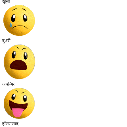
खुसी
दुःखी
अचम्मित
हाँस्यास्पद