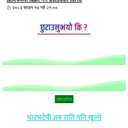
२०८३ साउन १७ गते २१:००
छुटाउनुभयो कि ?
उद्योग वाणिज्य
भाटभटेनी अब राति पनि खुल्ने