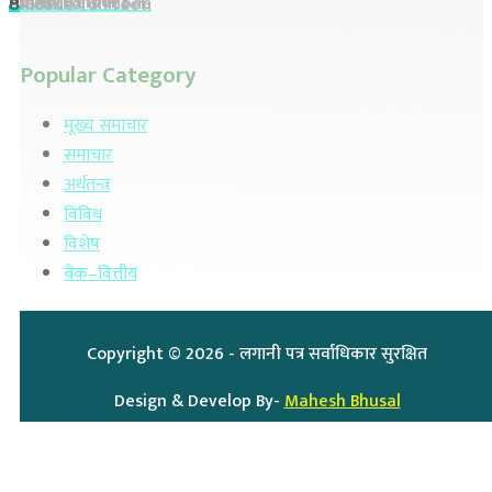
Home
About Us
Advertisement
Preeti To Unicode
Unicode To Preeti
Popular Category
मूख्य समाचार
समाचार
अर्थतन्त्र
विविध
विशेष
बैंक–वित्तीय
Copyright ©
2026
- लगानी पत्र सर्वाधिकार सुरक्षित
Design & Develop By-
Mahesh Bhusal