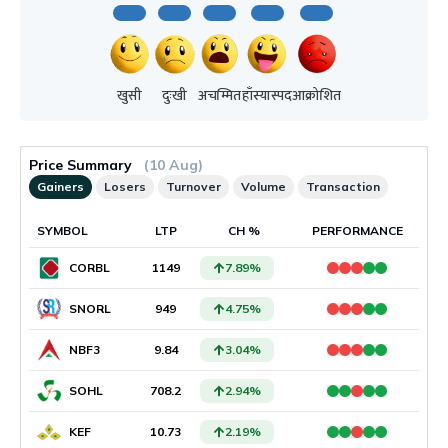
खुसी
दुःखी
अचम्मित
हाँस्यास्पद
आक्रोशित