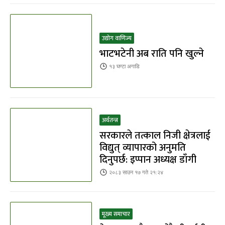
उद्योग वाणिज्य
भाटभटेनी अब राति पनि खुल्ने
१३ घण्टा
अगाडि
अर्थतन्त्र
सरकारले तत्काल निजी क्षेत्रलाई
विद्युत् व्यापारको अनुमति
दिनुपर्छ: इप्पान अध्यक्ष डाँगी
२०८३ साउन १७ गते २१:२४
मूख्य समाचार