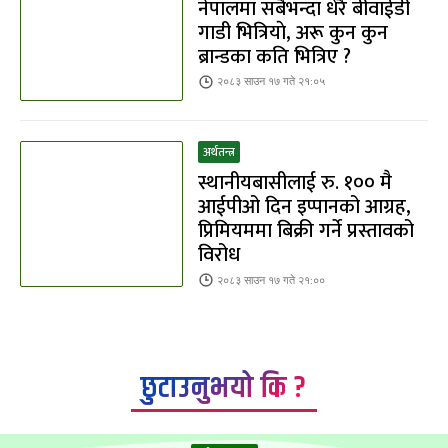
नेपालमा सबैभन्दा धेरै बीवाईडी
गाडी भित्रियाे, अरू कुन कुन
ब्रान्डका कति भित्रिए ?
२०८३ साउन १७ गते २१:०५
अर्थतन्त्र
स्थानीयबासीलाई रु. १०० मै
आईपीओ दिन इप्पानको आग्रह,
प्रिमियममा बिक्री गर्ने प्रस्तावको
विरोध
२०८३ साउन १७ गते २१:००
छुटाउनुभयो कि ?