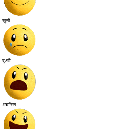
खुसी
दुःखी
अचम्मित