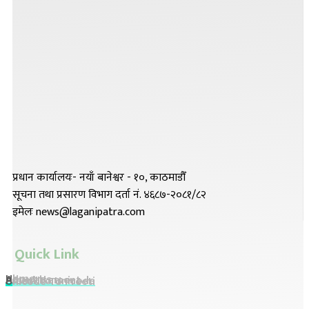
प्रधान कार्यालयः- नयाँ बानेश्वर - १०, काठमाडौँ
सूचना तथा प्रसारण विभाग दर्ता नं. ४६८७-२०८१/८२
इमेलः news@laganipatra.com
Quick Link
Home
About Us
Advertisement
Preeti To Unicode
Unicode To Preeti