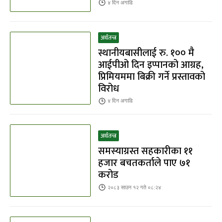
४ दिन
अगाडि
अर्थतन्त्र
स्थानीयबासीलाई रु. १०० मै
आईपीओ दिन इप्पानको आग्रह,
प्रिमियममा बिक्री गर्ने प्रस्तावको
विरोध
४ दिन
अगाडि
अर्थतन्त्र
समस्याग्रस्त सहकारीका ११
हजार बचतकर्ताले पाए ७१
करोड
२०८३ साउन १२ गते ०८:२४