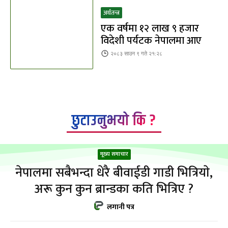
अर्थतन्त्र
एक वर्षमा १२ लाख ९ हजार
विदेशी पर्यटक नेपालमा आए
२०८३ साउन ९ गते २१:२८
छुटाउनुभयो कि ?
मूख्य समाचार
नेपालमा सबैभन्दा धेरै बीवाईडी गाडी भित्रियाे,
अरू कुन कुन ब्रान्डका कति भित्रिए ?
लगानी पत्र