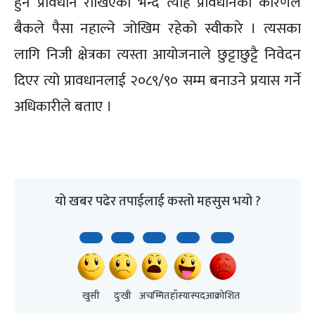
हुने प्रावधान राखिएको भन्दै त्यहि प्रावधानका कारणले
बैकले पैसा नहाल्ने जोखिम रहेको स्वीकारे । त्यसका
लागि निजी क्षेत्रका त्यस्ता आयोजनाले छुट्टाछुट्टै निवेदन
दिएर त्यो प्रावधानलाई २०८९/९० सम्म बनाउने प्रयास गर्ने
अधिकारीले बताए ।
यो खबर पढेर तपाईलाई कस्तो महसुस भयो ?
खुसी
दुःखी
अचम्मित
हाँस्यास्पद
आक्रोशित