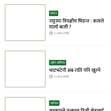
पर्यटन
नाट्टामा त्रिपक्षीय भिडन्त : कसले
मार्ला बाजी ?
११ घण्टा
अगाडि
उद्योग वाणिज्य
भाटभटेनी अब राति पनि खुल्ने
११ घण्टा
अगाडि
अर्थतन्त्र
सरकारले तत्काल निजी क्षेत्रलाई