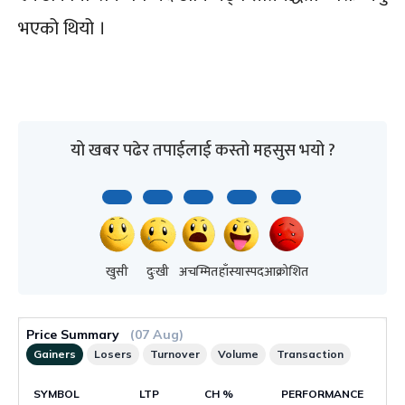
भएको थियो ।
यो खबर पढेर तपाईलाई कस्तो महसुस भयो ?
खुसी
दुःखी
अचम्मित
हाँस्यास्पद
आक्रोशित