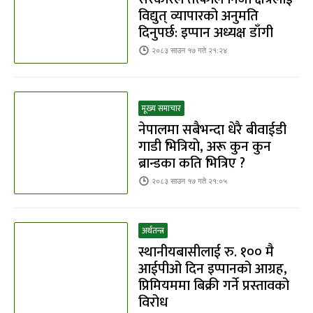
विद्युत् व्यापारको अनुमति
दिनुपर्छ: इप्पान अध्यक्ष डाँगी
२०८३ साउन १७ गते २१:२४
मूख्य समाचार
नेपालमा सबैभन्दा धेरै बीवाईडी
गाडी भित्रियाे, अरू कुन कुन
ब्रान्डका कति भित्रिए ?
२०८३ साउन १७ गते २१:०५
अर्थतन्त्र
स्थानीयबासीलाई रु. १०० मै
आईपीओ दिन इप्पानको आग्रह,
प्रिमियममा बिक्री गर्ने प्रस्तावको
विरोध