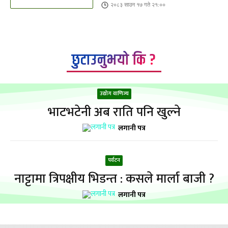
२०८३ साउन १७ गते २१:००
छुटाउनुभयो कि ?
उद्योग वाणिज्य
भाटभटेनी अब राति पनि खुल्ने
लगानी पत्र
पर्यटन
नाट्टामा त्रिपक्षीय भिडन्त : कसले मार्ला बाजी ?
लगानी पत्र