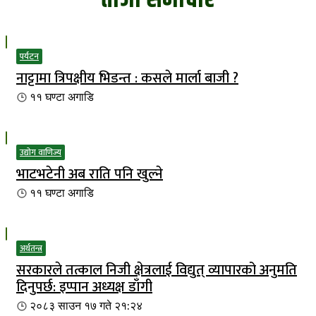
पर्यटन
नाट्टामा त्रिपक्षीय भिडन्त : कसले मार्ला बाजी ?
११ घण्टा
अगाडि
उद्योग वाणिज्य
भाटभटेनी अब राति पनि खुल्ने
११ घण्टा
अगाडि
अर्थतन्त्र
सरकारले तत्काल निजी क्षेत्रलाई विद्युत् व्यापारको अनुमति
दिनुपर्छ: इप्पान अध्यक्ष डाँगी
२०८३ साउन १७ गते २१:२४