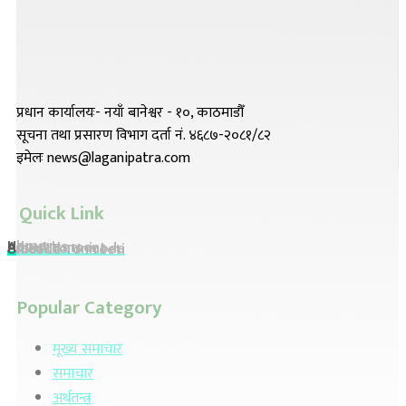
प्रधान कार्यालयः- नयाँ बानेश्वर - १०, काठमाडौँ
सूचना तथा प्रसारण विभाग दर्ता नं. ४६८७-२०८१/८२
इमेलः news@laganipatra.com
Quick Link
Home
About Us
Advertisement
Preeti To Unicode
Unicode To Preeti
Popular Category
मूख्य समाचार
समाचार
अर्थतन्त्र