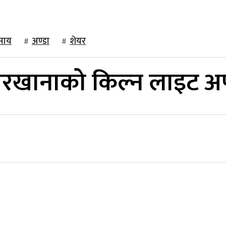
साय
अण्डा
शेयर
कारखानाको किल्न लाइट अ