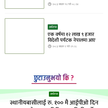
२०८३ साउन १२ गते ०८:२४
अर्थतन्त्र
एक वर्षमा १२ लाख ९ हजार
विदेशी पर्यटक नेपालमा आए
२०८३ साउन ९ गते २१:२८
छुटाउनुभयो कि ?
अर्थतन्त्र
स्थानीयबासीलाई रु. १०० मै आईपीओ दिन