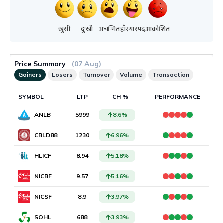
खुसी
दुःखी
अचम्मित
हाँस्यास्पद
आक्रोशित