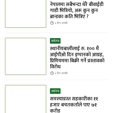
नेपालमा सबैभन्दा धेरै बीवाईडी
गाडी भित्रियाे, अरू कुन कुन
ब्रान्डका कति भित्रिए ?
४ दिन
अगाडि
अर्थतन्त्र
स्थानीयबासीलाई रु. १०० मै
आईपीओ दिन इप्पानको आग्रह,
प्रिमियममा बिक्री गर्ने प्रस्तावको
विरोध
४ दिन
अगाडि
अर्थतन्त्र
समस्याग्रस्त सहकारीका ११
हजार बचतकर्ताले पाए ७१
करोड