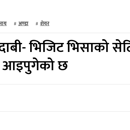
साय
अण्डा
शेयर
दाबी- भिजिट भिसाको सेट
ण आइपुगेको छ