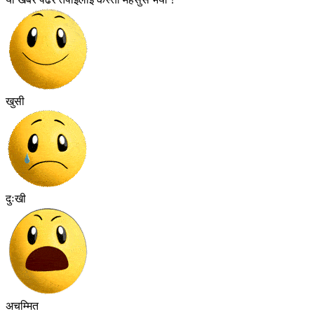
खुसी
दुःखी
अचम्मित