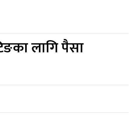
कर्पाेरेट
िङका लागि पैसा