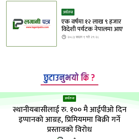
अर्थतन्त्र
एक वर्षमा १२ लाख ९ हजार
विदेशी पर्यटक नेपालमा आए
२०८३ साउन ९ गते २१:२८
छुटाउनुभयो कि ?
अर्थतन्त्र
स्थानीयबासीलाई रु. १०० मै आईपीओ दिन
इप्पानको आग्रह, प्रिमियममा बिक्री गर्ने
प्रस्तावको विरोध