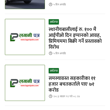
५ दिन
अगाडि
अर्थतन्त्र
स्थानीयबासीलाई रु. १०० मै
आईपीओ दिन इप्पानको आग्रह,
प्रिमियममा बिक्री गर्ने प्रस्तावको
विरोध
५ दिन
अगाडि
अर्थतन्त्र
समस्याग्रस्त सहकारीका ११
हजार बचतकर्ताले पाए ७१
करोड
२०८३ साउन १२ गते ०८:२४