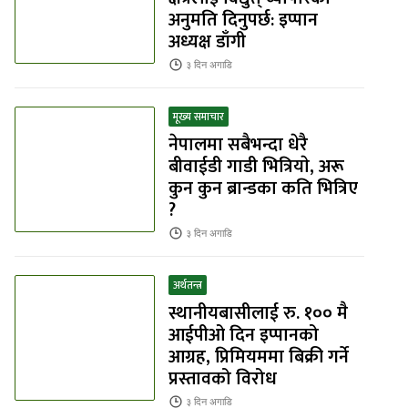
अनुमति दिनुपर्छ: इप्पान
अध्यक्ष डाँगी
३ दिन
अगाडि
मूख्य समाचार
नेपालमा सबैभन्दा धेरै
बीवाईडी गाडी भित्रियाे, अरू
कुन कुन ब्रान्डका कति भित्रिए
?
३ दिन
अगाडि
अर्थतन्त्र
स्थानीयबासीलाई रु. १०० मै
आईपीओ दिन इप्पानको
आग्रह, प्रिमियममा बिक्री गर्ने
प्रस्तावको विरोध
३ दिन
अगाडि