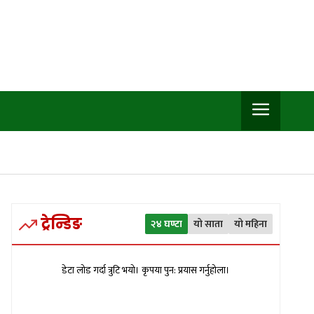
ट्रेन्डिङ
२४ घण्टा
यो साता
यो महिना
डेटा लोड गर्दा त्रुटि भयो। कृपया पुन: प्रयास गर्नुहोला।