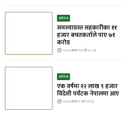
अर्थतन्त्र
समस्याग्रस्त सहकारीका ११
हजार बचतकर्ताले पाए ७१
करोड
२०८३ साउन १२ गते ०८:२४
अर्थतन्त्र
एक वर्षमा १२ लाख ९ हजार
विदेशी पर्यटक नेपालमा आए
२०८३ साउन ९ गते २१:२८