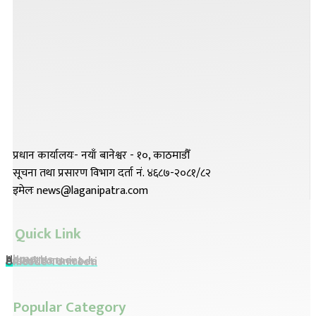
प्रधान कार्यालयः- नयाँ बानेश्वर - १०, काठमाडौँ
सूचना तथा प्रसारण विभाग दर्ता नं. ४६८७-२०८१/८२
इमेलः news@laganipatra.com
Quick Link
Home
About Us
Advertisement
Preeti To Unicode
Unicode To Preeti
Popular Category